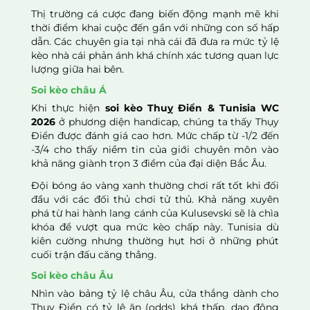
Thị trường cá cược đang biến động mạnh mẽ khi
thời điểm khai cuộc đến gần với những con số hấp
dẫn. Các chuyên gia tại nhà cái đã đưa ra mức
tỷ lệ
kèo nhà cái
phản ánh khá chính xác tương quan lực
lượng giữa hai bên.
Soi kèo châu Á
Khi thực hiện
soi kèo Thuỵ Điển & Tunisia WC
2026
ở phương diện handicap, chúng ta thấy Thụy
Điển được đánh giá cao hơn. Mức chấp từ -1/2 đến
-3/4 cho thấy niềm tin của giới chuyên môn vào
khả năng giành trọn 3 điểm của đại diện Bắc Âu.
Đội bóng áo vàng xanh thường chơi rất tốt khi đối
đầu với các đối thủ chơi tử thủ. Khả năng xuyên
phá từ hai hành lang cánh của Kulusevski sẽ là chìa
khóa để vượt qua mức kèo chấp này. Tunisia dù
kiên cường nhưng thường hụt hơi ở những phút
cuối trận đấu căng thẳng.
Soi kèo châu Âu
Nhìn vào bảng tỷ lệ châu Âu, cửa thắng dành cho
Thụy Điển có tỷ lệ ăn (odds) khá thấp, dao động