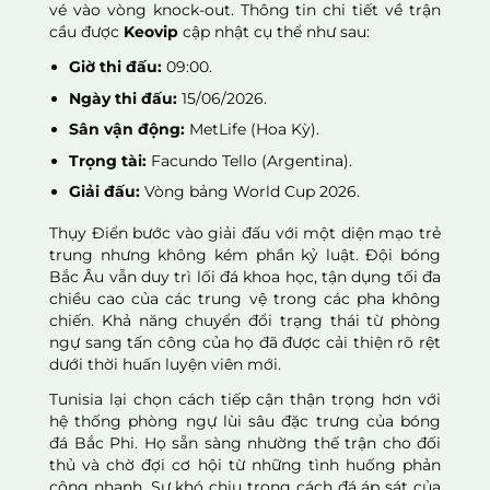
vé vào vòng knock-out. Thông tin chi tiết về trận
cầu được
Keovip
cập nhật cụ thể như sau:
Giờ thi đấu:
09:00.
Ngày thi đấu:
15/06/2026.
Sân vận động:
MetLife (Hoa Kỳ).
Trọng tài:
Facundo Tello (Argentina).
Giải đấu:
Vòng bảng World Cup 2026.
Thụy Điển bước vào giải đấu với một diện mạo trẻ
trung nhưng không kém phần kỷ luật. Đội bóng
Bắc Âu vẫn duy trì lối đá khoa học, tận dụng tối đa
chiều cao của các trung vệ trong các pha không
chiến. Khả năng chuyển đổi trạng thái từ phòng
ngự sang tấn công của họ đã được cải thiện rõ rệt
dưới thời huấn luyện viên mới.
Tunisia lại chọn cách tiếp cận thận trọng hơn với
hệ thống phòng ngự lùi sâu đặc trưng của bóng
đá Bắc Phi. Họ sẵn sàng nhường thế trận cho đối
thủ và chờ đợi cơ hội từ những tình huống phản
công nhanh. Sự khó chịu trong cách đá áp sát của