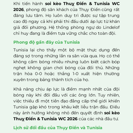
Khi tiến hành
soi kèo Thuỵ Điển & Tunisia WC
2026
, phong độ sân khách của Thụy Điển cũng rất
đáng lưu tâm. Họ luôn duy trì được sự tập trung
cao độ ngay cả khi phải thi đấu dưới áp lực từ khán
giả đối phương. Hệ thống phòng ngự do Lindelof
chỉ huy đang là điểm tựa vững chắc cho toàn đội.
Phong độ gần đây của Tunisia
Tunisia lại cho thấy một bộ mặt thực dụng đến
đáng sợ trong những lần ra sân vừa qua. Họ có thể
không cầm bóng nhiều nhưng luôn biết cách bóp
nghẹt không gian chơi bóng của đối thủ. Những
trận hòa 0-0 hoặc thắng 1-0 xuất hiện thường
xuyên trong bảng thành tích của họ.
Khả năng chịu áp lực là điểm mạnh nhất của đội
bóng này khi đối đầu với các ông lớn. Tuy nhiên,
việc thiếu đi một tiền đạo đẳng cấp thế giới khiến
Tunisia gặp khó trong khâu kết liễu trận đấu. Điều
này ảnh hưởng không nhỏ đến quyết định
soi kèo
Thuỵ Điển & Tunisia WC 2026
của các nhà đầu tư.
Lịch sử đối đầu của Thụy Điển và Tunisia