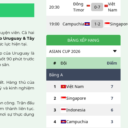
Đông
Việt
20:30
0
-
7
Timor
Nam
19:00
Campuchia
1
-
2
Singapor
uyện viên. Cả hai
èo Uruguay & Tây
BẢNG XẾP HẠNG
 lực hiện tại.
ASIAN CUP 2026
p của Uruguay là
suốt 90 phút trước
#
Đội
Điểm
 sân.
Bảng
A
ết. Hàng thủ của
1
Việt Nam
7
 ý và kinh nghiệm
2
Singapore
7
ản công. Trận đấu
m thành liên tục.
3
Indonesia
6
 nơi sự thực dụng
4
Campuchia
3