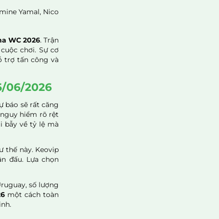
amine Yamal, Nico
Nha WC 2026
. Trận
 cuộc chơi. Sự cơ
 trợ tấn công và
6/06/2026
ự báo sẽ rất căng
nguy hiểm rõ rệt
i bẫy về tỷ lệ mà
ư thế này. Keovip
ận đấu. Lựa chọn
Uruguay, số lượng
26
một cách toàn
inh.