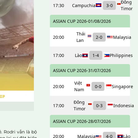
Đông
17:30
Campuchia
3
-
0
Timor
ASIAN CUP 2026
-
01/08/2026
Thái
20:00
2
-
0
Malaysia
Lan
17:00
Lào
1
-
4
Philippines
ASIAN CUP 2026
-
31/07/2026
Việt
20:00
0
-
0
Singapore
Nam
Đông
17:00
0
-
3
Indonesia
Timor
ASIAN CUP 2026
-
28/07/2026
. Rodri vẫn là bộ
20:00
Malaysia
4
-
0
Lào