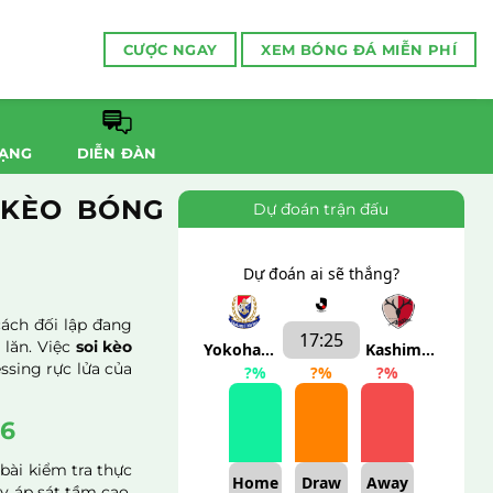
CƯỢC NGAY
XEM BÓNG ĐÁ MIỄN PHÍ
HẠNG
DIỄN ĐÀN
 KÈO BÓNG
Dự đoán trận đấu
Dự đoán ai sẽ thắng?
ách đối lập đang
17:25
 lăn. Việc
soi kèo
Yokohama
Kashima
Ga
ssing rực lửa của
F Marinos
?
%
?
%
Antlers
?
%
Os
26
bài kiểm tra thực
Home
Draw
Away
y áp sát tầm cao.