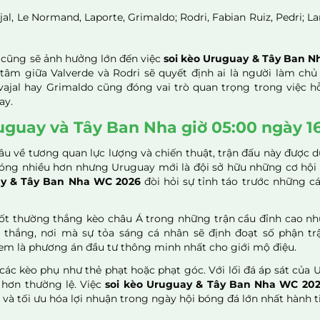
jal, Le Normand, Laporte, Grimaldo; Rodri, Fabian Ruiz, Pedri; L
 cũng sẽ ảnh hưởng lớn đến việc
soi kèo Uruguay & Tây Ban 
tâm giữa Valverde và Rodri sẽ quyết định ai là người làm chủ
ajal hay Grimaldo cũng đóng vai trò quan trọng trong việc hỗ
ay.
guay và Tây Ban Nha giờ 05:00 ngày 1
u về tương quan lực lượng và chiến thuật, trận đấu này được d
bóng nhiều hơn nhưng Uruguay mới là đội sở hữu những cơ hội 
ay & Tây Ban Nha WC 2026
đòi hỏi sự tỉnh táo trước những cá
tốt thường thắng kèo châu Á trong những trận cầu đỉnh cao nh
thắng, nơi mà sự tỏa sáng cá nhân sẽ định đoạt số phận tr
xem là phương án đầu tư thông minh nhất cho giới mộ điệu.
 các kèo phụ như thẻ phạt hoặc phạt góc. Với lối đá áp sát của 
 hơn thường lệ. Việc
soi kèo Uruguay & Tây Ban Nha WC 20
n và tối ưu hóa lợi nhuận trong ngày hội bóng đá lớn nhất hành t