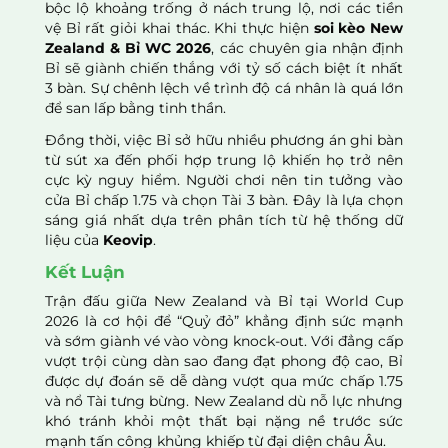
bộc lộ khoảng trống ở nách trung lộ, nơi các tiền
vệ Bỉ rất giỏi khai thác. Khi thực hiện
soi kèo New
Zealand & Bỉ WC 2026
, các chuyên gia nhận định
Bỉ sẽ giành chiến thắng với tỷ số cách biệt ít nhất
3 bàn. Sự chênh lệch về trình độ cá nhân là quá lớn
để san lấp bằng tinh thần.
Đồng thời, việc Bỉ sở hữu nhiều phương án ghi bàn
từ sút xa đến phối hợp trung lộ khiến họ trở nên
cực kỳ nguy hiểm. Người chơi nên tin tưởng vào
cửa Bỉ chấp 1.75 và chọn Tài 3 bàn. Đây là lựa chọn
sáng giá nhất dựa trên phân tích từ hệ thống dữ
liệu của
Keovip
.
Kết Luận
Trận đấu giữa New Zealand và Bỉ tại World Cup
2026 là cơ hội để “Quỷ đỏ” khẳng định sức mạnh
và sớm giành vé vào vòng knock-out. Với đẳng cấp
vượt trội cùng dàn sao đang đạt phong độ cao, Bỉ
được dự đoán sẽ dễ dàng vượt qua mức chấp 1.75
và nổ Tài tưng bừng. New Zealand dù nỗ lực nhưng
khó tránh khỏi một thất bại nặng nề trước sức
mạnh tấn công khủng khiếp từ đại diện châu Âu.