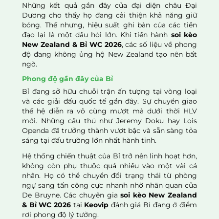
Những kết quả gần đây của đại diện châu Đại
Dương cho thấy họ đang cải thiện khả năng giữ
bóng. Thế nhưng, hiệu suất ghi bàn của các tiền
đạo lại là một dấu hỏi lớn. Khi tiến hành
soi kèo
New Zealand & Bỉ WC 2026
, các số liệu về phong
độ đang không ủng hộ New Zealand tạo nên bất
ngờ.
Phong độ gần đây của Bỉ
Bỉ đang sở hữu chuỗi trận ấn tượng tại vòng loại
và các giải đấu quốc tế gần đây. Sự chuyển giao
thế hệ diễn ra vô cùng mượt mà dưới thời HLV
mới. Những cầu thủ như Jeremy Doku hay Lois
Openda đã trưởng thành vượt bậc và sẵn sàng tỏa
sáng tại đấu trường lớn nhất hành tinh.
Hệ thống chiến thuật của Bỉ trở nên linh hoạt hơn,
không còn phụ thuộc quá nhiều vào một vài cá
nhân. Họ có thể chuyển đổi trạng thái từ phòng
ngự sang tấn công cực nhanh nhờ nhãn quan của
De Bruyne. Các chuyên gia
soi kèo New Zealand
& Bỉ WC 2026
tại
Keovip
đánh giá Bỉ đang ở điểm
rơi phong độ lý tưởng.