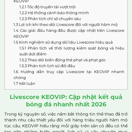
KEOVIP
1.2.1
Tốc độ truyền tải vượt trội
1.2.2
Hệ thống cảnh báo thông minh
1.2.3
Phân tích chỉ số chuyên sâu
1.3
Lợi ích khi theo dõi Livescore đối với người hâm mộ
1.4
Các giải đấu hàng đầu được cập nhật trên Livescore
KEOVIP
1.5
Kinh nghiệm sử dụng dữ liệu Livescore hiệu quả
1.5.1
Phân tích về thời lượng kiểm soát bóng và hiệu
suất dứt điểm
1.5.2
Theo dõi biến động thẻ phạt và phạt góc
1.5.3
Phân tích lịch sử đối đầu
1.6
Hướng dẫn truy cập Livescore tại KEOVIP nhanh
chóng
1.7
Kết luận
Livescore KEOVIP: Cập nhật kết quả
bóng đá nhanh nhất 2026
Trong kỷ nguyên số, việc nắm bắt thông tin thể thao đã trở
thành nhu cầu thiết yếu đối với hàng triệu người hâm mộ
túc cầu. KEOVIP hiểu rằng mỗi giây trên sân cỏ đều có thể
tạo nên những bước ngoặt lịch sử, vì vậy chuyên mục