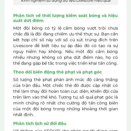
Kinh nghiệm sử dụng dữ liệu Livescore hiệu quả
Phân tích về thời lượng kiểm soát bóng và hiệu
suất dứt điểm
Một đội bóng có tỷ lệ cầm bóng vượt trội chưa
chắc đã là đội đang chiếm ưu thế thực sự. Bạn cần
kết hợp chỉ số này với số cú sút trúng đích trên
Livescore để biết liệu sự áp đảo đó có tạo ra sự
nguy hiểm hay không. Nếu một đội cầm bóng
nhiều nhưng không có pha dứt điểm nào, họ có
thể đang gặp bế tắc trong việc triển khai tấn công.
Theo dõi biến động thẻ phạt và phạt góc
Số lượng thẻ phạt phản ánh mức độ căng thẳng
của trận đấu. Một chiếc thẻ đỏ được cập nhật có
thể làm thay đổi hoàn toàn cục diện, khiến đội cửa
trên lâm vào thế khó. Tương tự, số quả phạt góc là
minh chứng rõ nhất cho cường độ tấn công biên
của một đội bóng trong những khoảng thời gian
nhất định.
Phân tích lịch sử đối đầu
Hệ thống của KEOVIP cho phép người dùng xem