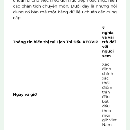
chuẩn bị cho việc theo dõi trực tiếp hoặc thực hiện
các phân tích chuyên môn. Dưới đây là những nội
dung cơ bản mà một bảng dữ liệu chuẩn cần cung
cấp:
Ý
nghĩa
và vai
Thông tin hiển thị tại Lịch Thi Đấu KEOVIP
trò đối
với
người
xem
Xác
định
chính
xác
thời
điểm
trận
Ngày và giờ
đấu
bắt
đầu
theo
múi
giờ Việt
Nam.