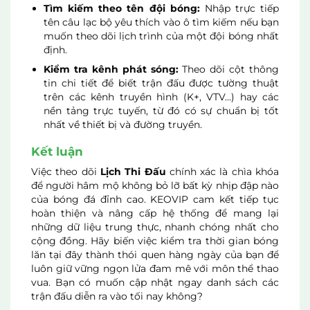
Tìm kiếm theo tên đội bóng:
Nhập trực tiếp
tên câu lạc bộ yêu thích vào ô tìm kiếm nếu bạn
muốn theo dõi lịch trình của một đội bóng nhất
định.
Kiểm tra kênh phát sóng:
Theo dõi cột thông
tin chi tiết để biết trận đấu được tường thuật
trên các kênh truyền hình (K+, VTV…) hay các
nền tảng trực tuyến, từ đó có sự chuẩn bị tốt
nhất về thiết bị và đường truyền.
Kết luận
Việc theo dõi
Lịch Thi Đấu
chính xác là chìa khóa
để người hâm mộ không bỏ lỡ bất kỳ nhịp đập nào
của bóng đá đỉnh cao. KEOVIP cam kết tiếp tục
hoàn thiện và nâng cấp hệ thống để mang lại
những dữ liệu trung thực, nhanh chóng nhất cho
cộng đồng. Hãy biến việc kiểm tra thời gian bóng
lăn tại đây thành thói quen hàng ngày của bạn để
luôn giữ vững ngọn lửa đam mê với môn thể thao
vua. Bạn có muốn cập nhật ngay danh sách các
trận đấu diễn ra vào tối nay không?