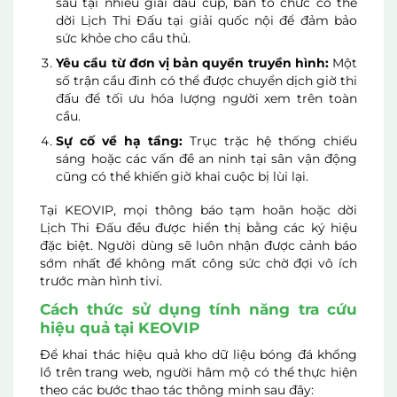
sâu tại nhiều giải đấu cúp, ban tổ chức có thể
dời Lịch Thi Đấu tại giải quốc nội để đảm bảo
sức khỏe cho cầu thủ.
Yêu cầu từ đơn vị bản quyền truyền hình:
Một
số trận cầu đinh có thể được chuyển dịch giờ thi
đấu để tối ưu hóa lượng người xem trên toàn
cầu.
Sự cố về hạ tầng:
Trục trặc hệ thống chiếu
sáng hoặc các vấn đề an ninh tại sân vận động
cũng có thể khiến giờ khai cuộc bị lùi lại.
Tại KEOVIP, mọi thông báo tạm hoãn hoặc dời
Lịch Thi Đấu đều được hiển thị bằng các ký hiệu
đặc biệt. Người dùng sẽ luôn nhận được cảnh báo
sớm nhất để không mất công sức chờ đợi vô ích
trước màn hình tivi.
Cách thức sử dụng tính năng tra cứu
hiệu quả tại KEOVIP
Để khai thác hiệu quả kho dữ liệu bóng đá khổng
lồ trên trang web, người hâm mộ có thể thực hiện
theo các bước thao tác thông minh sau đây: