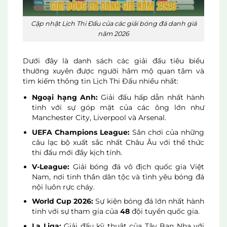
Cập nhật Lịch Thi Đấu của các giải bóng đá danh giá
năm 2026
Dưới đây là danh sách các giải đấu tiêu biểu
thường xuyên được người hâm mộ quan tâm và
tìm kiếm thông tin Lịch Thi Đấu nhiều nhất:
Ngoại hạng Anh:
Giải đấu hấp dẫn nhất hành
tinh với sự góp mặt của các ông lớn như
Manchester City, Liverpool và Arsenal.
UEFA Champions League:
Sân chơi của những
câu lạc bộ xuất sắc nhất Châu Âu với thể thức
thi đấu mới đầy kịch tính.
V-League:
Giải bóng đá vô địch quốc gia Việt
Nam, nơi tinh thần dân tộc và tình yêu bóng đá
nội luôn rực cháy.
World Cup 2026:
Sự kiện bóng đá lớn nhất hành
tinh với sự tham gia của
48
đội tuyển quốc gia.
La Liga:
Giải đấu kỹ thuật của Tây Ban Nha với