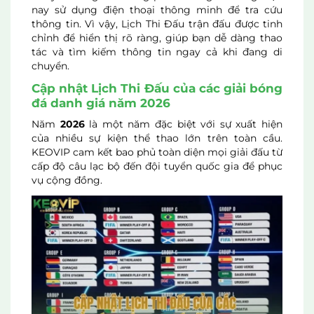
nay sử dụng điện thoại thông minh để tra cứu
thông tin. Vì vậy, Lịch Thi Đấu trận đấu được tinh
chỉnh để hiển thị rõ ràng, giúp bạn dễ dàng thao
tác và tìm kiếm thông tin ngay cả khi đang di
chuyển.
Cập nhật Lịch Thi Đấu của các giải bóng
đá danh giá năm 2026
Năm
2026
là một năm đặc biệt với sự xuất hiện
của nhiều sự kiện thể thao lớn trên toàn cầu.
KEOVIP cam kết bao phủ toàn diện mọi giải đấu từ
cấp độ câu lạc bộ đến đội tuyển quốc gia để phục
vụ cộng đồng.