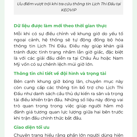
Ưu điểm vượt trội khi tra cứu thông tin Lịch Thi Đấu tại
KEOVIP
Dữ liệu được làm mới theo thời gian thực
Mỗi khi có sự điều chỉnh về khung giờ do yếu tố
ngoại cảnh, hệ thống sẽ tự động đồng bộ hóa
thông tin Lịch Thi Đấu. Điều này giúp khán giả
tránh được tình trạng nhầm lẫn giờ giấc, đặc biệt
là với các giải đấu diễn ra tại Châu Âu hoặc Nam
Mỹ vốn có sự chênh lệch múi giờ lớn.
Thông tin chi tiết về đội hình và trọng tài
Bên cạnh khung giờ bóng lăn, chuyên mục này
còn cung cấp các thông tin bổ trợ cho Lịch Thi
Đấu như danh sách cầu thủ dự kiến ra sân và trọng
tài điều khiển trận đấu. Những số liệu này đóng vai
trò quan trọng trong việc giúp người hâm mộ
đánh giá tương quan lực lượng giữa hai bên trước
khi trận đấu chính thức bắt đầu.
Giao diện tối ưu
Chuyên trang hiểu rằng phần lớn người dùng hiện