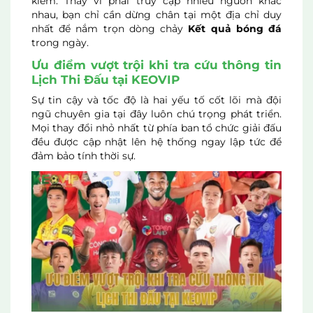
kiếm. Thay vì phải truy cập nhiều nguồn khác
nhau, bạn chỉ cần dừng chân tại một địa chỉ duy
nhất để nắm trọn dòng chảy
Kết quả bóng đá
trong ngày.
Ưu điểm vượt trội khi tra cứu thông tin
Lịch Thi Đấu tại KEOVIP
Sự tin cậy và tốc độ là hai yếu tố cốt lõi mà đội
ngũ chuyên gia tại đây luôn chú trọng phát triển.
Mọi thay đổi nhỏ nhất từ phía ban tổ chức giải đấu
đều được cập nhật lên hệ thống ngay lập tức để
đảm bảo tính thời sự.