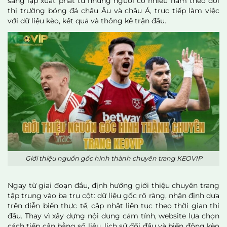
sáng lập xuất phát từ những người có nhiều năm theo dõi
thị trường bóng đá châu Âu và châu Á, trực tiếp làm việc
với dữ liệu kèo, kết quả và thống kê trận đấu.
Giới thiệu nguồn gốc hình thành chuyên trang KEOVIP
Ngay từ giai đoạn đầu, định hướng giới thiệu chuyên trang
tập trung vào ba trụ cột: dữ liệu gốc rõ ràng, nhận định dựa
trên diễn biến thực tế, cập nhật liên tục theo thời gian thi
đấu. Thay vì xây dựng nội dung cảm tính, website lựa chọn
cách tiếp cận bằng số liệu, lịch sử đối đầu và biến động kèo