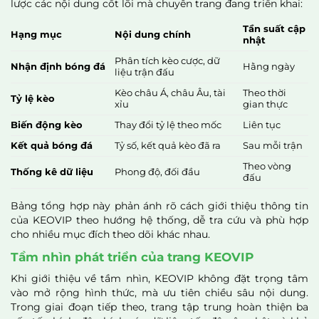
lược các nội dung cốt lõi mà chuyên trang đang triển khai:
Tần suất cập
Hạng mục
Nội dung chính
nhật
Phân tích kèo cược, dữ
Nhận định bóng đá
Hằng ngày
liệu trận đấu
Kèo châu Á, châu Âu, tài
Theo thời
Tỷ lệ kèo
xỉu
gian thực
Biến động kèo
Thay đổi tỷ lệ theo mốc
Liên tục
Kết quả bóng đá
Tỷ số, kết quả kèo đã ra
Sau mỗi trận
Theo vòng
Thống kê dữ liệu
Phong độ, đối đầu
đấu
Bảng tổng hợp này phản ánh rõ cách giới thiệu thông tin
của KEOVIP theo hướng hệ thống, dễ tra cứu và phù hợp
cho nhiều mục đích theo dõi khác nhau.
Tầm nhìn phát triển của trang KEOVIP
Khi giới thiệu về tầm nhìn, KEOVIP không đặt trọng tâm
vào mở rộng hình thức, mà ưu tiên chiều sâu nội dung.
Trong giai đoạn tiếp theo, trang tập trung hoàn thiện ba