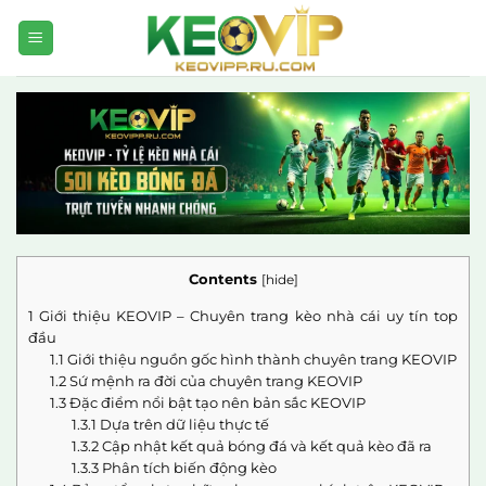
Bỏ
qua
×
nội
dung
Contents
[
hide
]
1
Giới thiệu KEOVIP – Chuyên trang kèo nhà cái uy tín top
đầu
1.1
Giới thiệu nguồn gốc hình thành chuyên trang KEOVIP
1.2
Sứ mệnh ra đời của chuyên trang KEOVIP
1.3
Đặc điểm nổi bật tạo nên bản sắc KEOVIP
1.3.1
Dựa trên dữ liệu thực tế
1.3.2
Cập nhật kết quả bóng đá và kết quả kèo đã ra
1.3.3
Phân tích biến động kèo