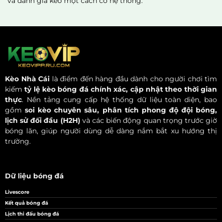
và đánh giá kèo một cách có hệ thống.
Kèo Nhà Cái
là điểm đến hàng đầu dành cho người chơi tìm
kiếm
tỷ lệ kèo bóng đá chính xác, cập nhật theo thời gian
thực
. Nền tảng cung cấp hệ thống dữ liệu toàn diện, bao
gồm
soi kèo chuyên sâu, phân tích phong độ đội bóng,
lịch sử đối đầu (H2H)
và các biến động quan trọng trước giờ
bóng lăn, giúp người dùng dễ dàng nắm bắt xu hướng thị
trường.
Dữ liệu bóng đá
Livescore
Kết quả bóng đá
Lịch thi đấu bóng đá