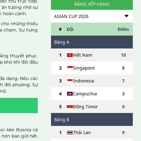
ối thủ trực tiếp.
BẢNG XẾP HẠNG
n ấn tượng nhờ sự
i hoàn cảnh.
ASIAN CUP 2026
 cho những thiếu
#
Đội
Điểm
va chạm. Sự hưng
Bảng
A
1
Việt Nam
10
ắng thuyết phục.
p khó khi đối đầu
2
Singapore
8
 đa dạng. Nếu các
3
Indonesia
7
nh đối phương. Sự
 mộ.
4
Campuchia
3
5
Đông Timor
0
Bảng
B
soi kèo Bosnia và
1
Thái Lan
9
 hơn bao giờ hết.