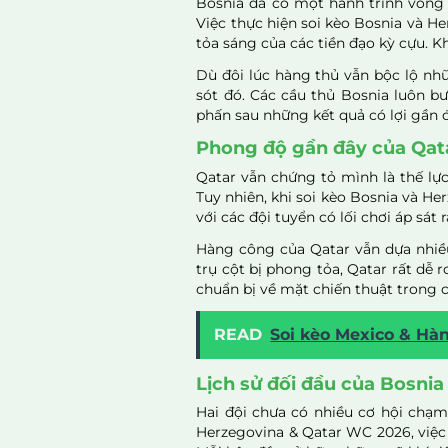
Bosnia đã có một hành trình vòng l
Việc thực hiện soi kèo Bosnia và H
tỏa sáng của các tiền đạo kỳ cựu. 
Dù đôi lúc hàng thủ vẫn bộc lộ nh
sót đó. Các cầu thủ Bosnia luôn b
phấn sau những kết quả có lợi gần đ
Phong độ gần đây của Qat
Qatar vẫn chứng tỏ mình là thế lự
Tuy nhiên, khi soi kèo Bosnia và H
với các đội tuyển có lối chơi áp sát 
Hàng công của Qatar vẫn dựa nhiều 
trụ cột bị phong tỏa, Qatar rất dễ 
chuẩn bị về mặt chiến thuật trong 
READ
Soi kèo Mexico & Hàn
Lịch sử đối đầu của Bosni
Hai đội chưa có nhiều cơ hội chạm 
Herzegovina & Qatar WC 2026, việc t