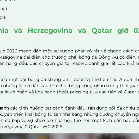
ina)
026
ia và Herzegovina và Qatar giờ 0
Cup 2026 mang đến một sự tương phản rõ rệt về phong cách ch
erzegovina đại diện cho trường phái bóng đá Đông Âu cổ điển, n
lên hàng đầu. Các chuyên gia tại Keovip đánh giá rất cao khả
 của một đội bóng đã khẳng định được vị thế tại châu Á qua nh
nhưng lại có dàn cầu thủ chơi bóng cùng nhau trong thời gian
thuật cá nhân và khả năng thoát pressing của các tiền vệ Qatar 
anh các tình huống tạt cánh đánh đầu, tận dụng tối đa chiều 
 xuyên triển khai bóng từ sân nhà bằng những đường chuyền ng
nh cơ bắp và sự khéo léo hứa hẹn tạo nên một kịch bản hấp d
Herzegovina & Qatar WC 2026.