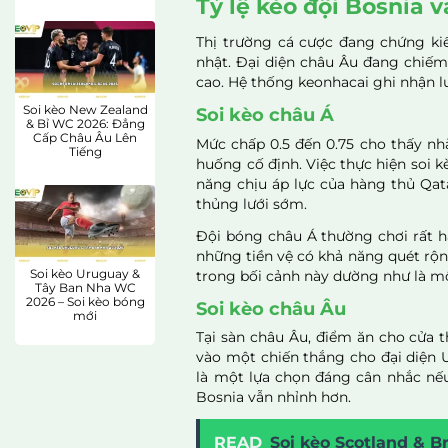
Tỷ lệ kèo đội Bosnia 
Thị trường cá cược đang chứng ki
nhật. Đại diện châu Âu đang chiếm
cao. Hệ thống
keonhacai
ghi nhận l
Soi kèo New Zealand
Soi kèo châu Á
& Bỉ WC 2026: Đẳng
Cấp Châu Âu Lên
Mức chấp 0.5 đến 0.75 cho thấy nhà
Tiếng
huống cố định. Việc thực hiện soi 
năng chịu áp lực của hàng thủ Qata
thủng lưới sớm.
Đội bóng châu Á thường chơi rất ha
những tiền vệ có khả năng quét rộng
Soi kèo Uruguay &
trong bối cảnh này dường như là mộ
Tây Ban Nha WC
2026 – Soi kèo bóng
Soi kèo châu Âu
mới
Tại sàn châu Âu, điểm ăn cho cửa 
vào một chiến thắng cho đại diện 
là một lựa chọn đáng cân nhắc nếu
Bosnia vẫn nhỉnh hơn.
READ
Soi kèo Scotland & B