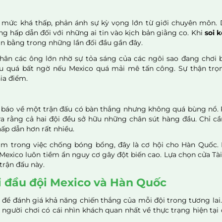
 mức khá thấp, phản ánh sự kỳ vọng lớn từ giới chuyên môn. 
ng hấp dẫn đối với những ai tin vào kịch bản giằng co. Khi
soi 
cân bằng trong những lần đối đầu gần đây.
ân các ông lớn nhờ sự tỏa sáng của các ngôi sao đang chơi b
ều quá bất ngờ nếu Mexico quá mải mê tấn công. Sự thận trọn
hia điểm.
dự báo về một trận đấu có bàn thắng nhưng không quá bùng nổ.
ra rằng cả hai đội đều sở hữu những chân sút hàng đầu. Chỉ c
hấp dẫn hơn rất nhiều.
ầm trong việc chống bóng bổng, đây là cơ hội cho Hàn Quốc. 
ủ Mexico luôn tiềm ẩn nguy cơ gây đột biến cao. Lựa chọn cửa Tà
trận đấu này.
ối đầu đội Mexico và Hàn Quốc
g để đánh giá khả năng chiến thắng của mỗi đội trong tương lai
ể người chơi có cái nhìn khách quan nhất về thực trạng hiện tại