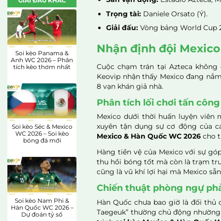
GIẢI ĐẤU KHÁC
Trọng tài:
Daniele Orsato (Ý).
Giải đấu:
Vòng bảng World Cup 
Nhận định đội Mexico
Soi kèo Panama &
Anh WC 2026 – Phân
Cuộc chạm trán tại Azteca không 
tích kèo thơm nhất
Keovip nhận thấy Mexico đang nắm 
8 vạn khán giả nhà.
Phân tích lối chơi tấn côn
Mexico dưới thời huấn luyện viên 
xuyên tận dụng sự cơ động của cá
Soi kèo Séc & Mexico
WC 2026 – Soi kèo
Mexico & Hàn Quốc WC 2026
cho t
bóng đá mới
Hàng tiền vệ của Mexico với sự gó
thu hồi bóng tốt mà còn là trạm tr
cũng là vũ khí lợi hại mà Mexico sẵn
Chiến thuật phòng ngự ph
Soi kèo Nam Phi &
Hàn Quốc chưa bao giờ là đối thủ d
Hàn Quốc WC 2026 –
Taegeuk” thường chủ động nhường t
Dự đoán tỷ số