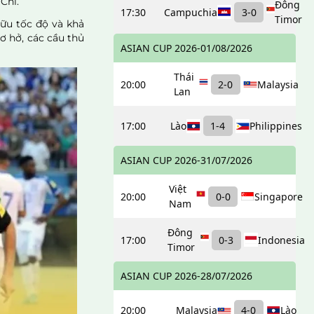
Chi.
Đông
17:30
Campuchia
3
-
0
Timor
hữu tốc độ và khả
ơ hở, các cầu thủ
ASIAN CUP 2026
-
01/08/2026
Thái
20:00
2
-
0
Malaysia
Lan
17:00
Lào
1
-
4
Philippines
ASIAN CUP 2026
-
31/07/2026
Việt
20:00
0
-
0
Singapore
Nam
Đông
17:00
0
-
3
Indonesia
Timor
ASIAN CUP 2026
-
28/07/2026
20:00
Malaysia
4
-
0
Lào