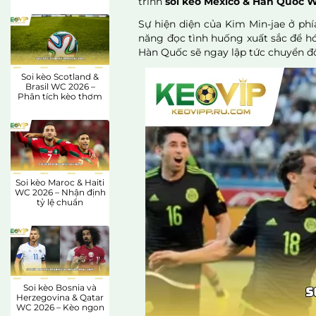
trình
soi kèo Mexico & Hàn Quốc 
Sự hiện diện của Kim Min-jae ở phí
năng đọc tình huống xuất sắc để h
Hàn Quốc sẽ ngay lập tức chuyển đổi
Soi kèo Scotland &
Brasil WC 2026 –
Phân tích kèo thơm
Soi kèo Maroc & Haiti
WC 2026 – Nhận định
tỷ lệ chuẩn
Soi kèo Bosnia và
Herzegovina & Qatar
WC 2026 – Kèo ngon