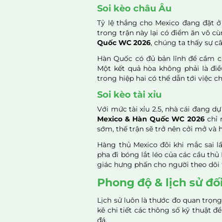
Soi kèo châu Âu
Tỷ lệ thắng cho Mexico đang đặt ở
trong trận này lại có điểm ăn vô cù
Quốc WC 2026
, chúng ta thấy sự 
Hàn Quốc có đủ bản lĩnh để cầm ch
Một kết quả hòa không phải là đi
trong hiệp hai có thể dẫn tới việc c
Soi kèo tài xỉu
Với mức tài xỉu 2.5, nhà cái đang 
Mexico & Hàn Quốc WC 2026
chỉ 
sớm, thế trận sẽ trở nên cởi mở và 
Hàng thủ Mexico đôi khi mắc sai l
pha đi bóng lắt léo của các cầu th
giác hưng phấn cho người theo dõi 
Phong độ & lịch sử đ
Lịch sử luôn là thước đo quan trọn
kê chi tiết các thông số kỹ thuật đ
đá.