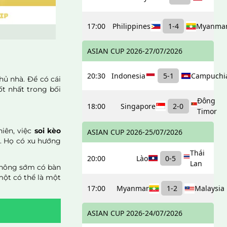
17:00
Philippines
1
-
4
Myanma
ASIAN CUP 2026
-
27/07/2026
20:30
Indonesia
5
-
1
Campuchi
hủ nhà. Để có cái
t nhất trong bối
Đông
18:00
Singapore
2
-
0
Timor
hiên, việc
soi kèo
ASIAN CUP 2026
-
25/07/2026
i. Họ có xu hướng
Thái
20:00
Lào
0
-
5
Lan
không sớm có bàn
 một có thể là một
17:00
Myanmar
1
-
2
Malaysia
ASIAN CUP 2026
-
24/07/2026