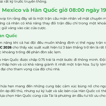
ài rất kỹ trước truyền thông.
 Mexico và Hàn Quốc giờ 08:00 ngày 1
eovip tin rằng đây sẽ là một trận cầu mãn nhãn về mặt chuyên m
ng cá nhân có khả năng thay đổi trận đấu chỉ trong một khoả
t gửi vàng vào các cửa cược.
Hàn Quốc
ềm năng khi cả hai đội đều muốn khẳng định vị thế ngay trận r
WC 2026
cho thấy xác suất xuất hiện từ 3 bàn thắng trở lên là rất 
c khoảng trống để phản đòn sắc lẹm.
ào Hàn Quốc được chấp 0.75 trái là một bước đi thông minh. Độ
á thấp hơn và có khả năng giành ít nhất một trận hòa. Sự lỳ l
c đại cho tham vọng của đội chủ nhà.
c hứa hẹn mang đến những cung bậc cảm xúc bùng nổ cho ng
 dồn ép đối thủ, nhưng sự kỷ luật và sắc bén của Hàn Quốc có th
 lựa chọn Hàn Quốc cùng cửa Tài là phương án đầu tư tối ưu cho