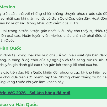
 Mexico
 trên sân nhà với những chiến thắng thuyết phục trước các đố
cao nhất sau khi giành chức vô địch Gold Cup gần đây. Hoạt độ
iến bộ vượt bậc trong khâu dứt điểm của El Tri.
 lưới trong 3 trên 5 trận gần nhất. Điều này cho thấy sự thiếu 
 lên quá cao. Huấn luyện viên Mexico chắc chắn sẽ phải điều c
Hàn Quốc.
 Hàn Quốc
 định tại vòng loại khu vực châu Á với hiệu suất ghi bàn đán
ng-in đang ở độ chín của sự nghiệp và tỏa sáng rực rỡ. Khi 
i chuyên gia đánh giá cao tính gắn kết trong lối chơi của họ.
a các tiền đạo Hàn Quốc khiến đối phương cực kỳ khó kiểm so
ối chơi dựa trên sức mạnh tập thể. Những chiến thắng trước c
ững vàng trước chuyến làm khách này.
érie WC 2026 - Soi kèo bóng đá mới
exico và Hàn Quốc