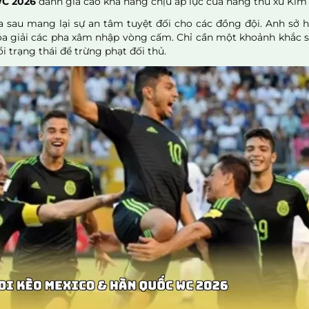
WC 2026
đánh giá cao khả năng chịu áp lực của hàng thủ xứ Kim 
a sau mang lại sự an tâm tuyệt đối cho các đồng đội. Anh sở 
óa giải các pha xâm nhập vòng cấm. Chỉ cần một khoảnh khắc s
 trạng thái để trừng phạt đối thủ.