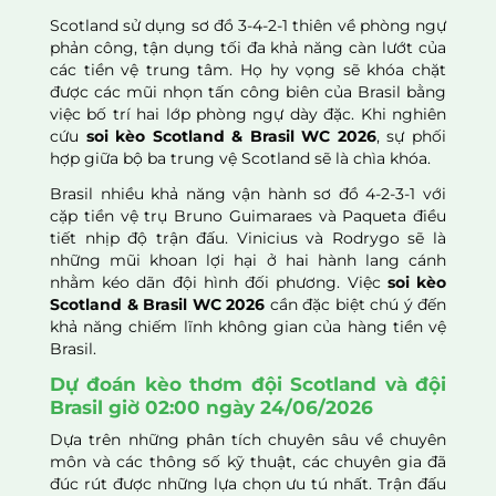
Scotland sử dụng sơ đồ 3-4-2-1 thiên về phòng ngự
phản công, tận dụng tối đa khả năng càn lướt của
các tiền vệ trung tâm. Họ hy vọng sẽ khóa chặt
được các mũi nhọn tấn công biên của Brasil bằng
việc bố trí hai lớp phòng ngự dày đặc. Khi nghiên
cứu
soi kèo Scotland & Brasil WC 2026
, sự phối
hợp giữa bộ ba trung vệ Scotland sẽ là chìa khóa.
Brasil nhiều khả năng vận hành sơ đồ 4-2-3-1 với
cặp tiền vệ trụ Bruno Guimaraes và Paqueta điều
tiết nhịp độ trận đấu. Vinicius và Rodrygo sẽ là
những mũi khoan lợi hại ở hai hành lang cánh
nhằm kéo dãn đội hình đối phương. Việc
soi kèo
Scotland & Brasil WC 2026
cần đặc biệt chú ý đến
khả năng chiếm lĩnh không gian của hàng tiền vệ
Brasil.
Dự đoán kèo thơm đội Scotland và đội
Brasil giờ 02:00 ngày 24/06/2026
Dựa trên những phân tích chuyên sâu về chuyên
môn và các thông số kỹ thuật, các chuyên gia đã
đúc rút được những lựa chọn ưu tú nhất. Trận đấu