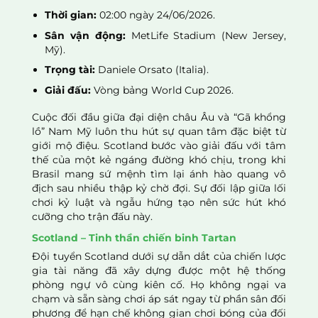
Thời gian:
02:00 ngày 24/06/2026.
Sân vận động:
MetLife Stadium (New Jersey,
Mỹ).
Trọng tài:
Daniele Orsato (Italia).
Giải đấu:
Vòng bảng World Cup 2026.
Cuộc đối đầu giữa đại diện châu Âu và “Gã khổng
lồ” Nam Mỹ luôn thu hút sự quan tâm đặc biệt từ
giới mộ điệu. Scotland bước vào giải đấu với tâm
thế của một kẻ ngáng đường khó chịu, trong khi
Brasil mang sứ mệnh tìm lại ánh hào quang vô
địch sau nhiều thập kỷ chờ đợi. Sự đối lập giữa lối
chơi kỷ luật và ngẫu hứng tạo nên sức hút khó
cưỡng cho trận đấu này.
Scotland – Tinh thần chiến binh Tartan
Đội tuyển Scotland dưới sự dẫn dắt của chiến lược
gia tài năng đã xây dựng được một hệ thống
phòng ngự vô cùng kiên cố. Họ không ngại va
chạm và sẵn sàng chơi áp sát ngay từ phần sân đối
phương để hạn chế không gian chơi bóng của đối