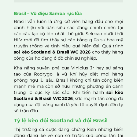
Brasil – Vũ điệu Samba rực lửa
Brasil vẫn luôn là ứng cử viên hàng đầu cho mọi
danh hiệu với dàn siêu sao đang chinh chiến tại
các câu lạc bộ lớn nhất thế giới. Selecao dưới thời
HLV mới đã tìm thấy sự cân bằng giữa sự hoa mỹ
truyền thống và tính hiệu quả hiện đại. Quá trình
soi kèo Scotland & Brasil WC 2026
cho thấy hàng
công của họ đang ở độ chín sự nghiệp.
Khả năng xuyên phá của Vinicius Jr hay sự sáng
tạo của Rodrygo là vũ khí hủy diệt mọi hàng
phòng ngự lùi sâu. Brasil không chỉ tấn công biên
mạnh mẽ mà còn sở hữu những phương án đánh
trung lộ cực kỳ sắc sảo. Khi tiến hành
soi kèo
Scotland & Brasil WC 2026
, sức mạnh tấn công đa
dạng của đội vàng xanh là yếu tố quyết định đến tỷ
số trận đấu.
Tỷ lệ kèo đội Scotland và đội Brasil
Thị trường cá cược đang chứng kiến những biến
động đáng kể về con số trước giờ bóng lăn tại