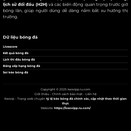
lịch sử đối đầu (H2H)
và các biến động quan trọng trước giờ
bóng lăn, giúp người dùng dễ dàng nắm bắt xu hướng thị
trường.
Dữ liệu bóng đá
Livescore
Kết quả bóng đá
Lịch thi đấu bóng đá
Bảng xếp hạng bóng đá
Soi kèo bóng đá
Copyright © 2025 keovipp.ru.com
Giới thiệu
-
Chính sách bảo mật
-
Liên hệ
Keovip - Trang web chuyên
tỷ lệ kèo bóng đá chính xác, cập nhật theo thời gian
thực
Website:
https://keovipp.ru.com/