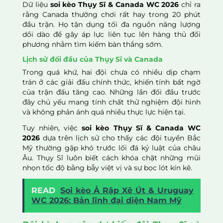
Dữ liệu
soi kèo Thụy Sĩ & Canada WC 2026
chỉ ra
rằng Canada thường chơi rất hay trong 20 phút
đầu trận. Họ tận dụng tối đa nguồn năng lượng
dồi dào để gây áp lực liên tục lên hàng thủ đối
phương nhằm tìm kiếm bàn thắng sớm.
Lịch sử đối đầu của Thụy Sĩ và Canada
Trong quá khứ, hai đội chưa có nhiều dịp chạm
trán ở các giải đấu chính thức, khiến tính bất ngờ
của trận đấu tăng cao. Những lần đối đầu trước
đây chủ yếu mang tính chất thử nghiệm đội hình
và không phản ánh quá nhiều thực lực hiện tại.
Tuy nhiên, việc
soi kèo Thụy Sĩ & Canada WC
2026
dựa trên lịch sử cho thấy các đội tuyển Bắc
Mỹ thường gặp khó trước lối đá kỷ luật của châu
Âu. Thụy Sĩ luôn biết cách khóa chặt những mũi
nhọn tốc độ bằng bẫy việt vị và sự bọc lót kín kẽ.
READ
Soi kèo Ả Rập Xê Út & Uruguay
WC 2026: Bản lĩnh đại diện Nam Mỹ