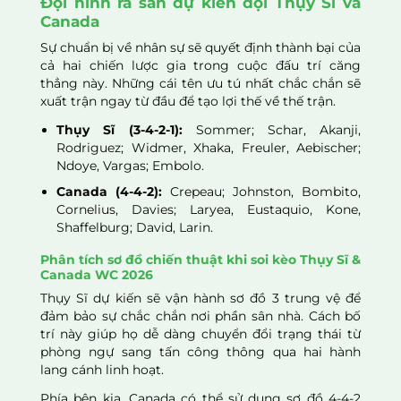
Đội hình ra sân dự kiến đội Thụy Sĩ và
Canada
Sự chuẩn bị về nhân sự sẽ quyết định thành bại của
cả hai chiến lược gia trong cuộc đấu trí căng
thẳng này. Những cái tên ưu tú nhất chắc chắn sẽ
xuất trận ngay từ đầu để tạo lợi thế về thế trận.
Thụy Sĩ (3-4-2-1):
Sommer; Schar, Akanji,
Rodriguez; Widmer, Xhaka, Freuler, Aebischer;
Ndoye, Vargas; Embolo.
Canada (4-4-2):
Crepeau; Johnston, Bombito,
Cornelius, Davies; Laryea, Eustaquio, Kone,
Shaffelburg; David, Larin.
Phân tích sơ đồ chiến thuật khi soi kèo Thụy Sĩ &
Canada WC 2026
Thụy Sĩ dự kiến sẽ vận hành sơ đồ 3 trung vệ để
đảm bảo sự chắc chắn nơi phần sân nhà. Cách bố
trí này giúp họ dễ dàng chuyển đổi trạng thái từ
phòng ngự sang tấn công thông qua hai hành
lang cánh linh hoạt.
Phía bên kia, Canada có thể sử dụng sơ đồ 4-4-2