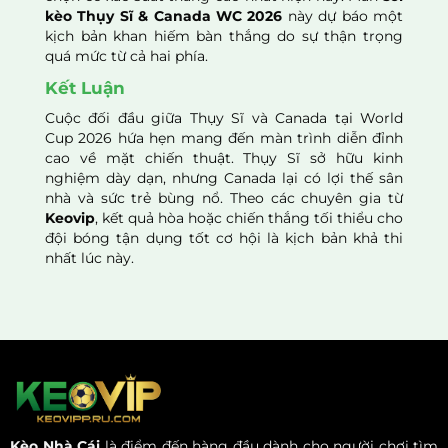
kèo Thụy Sĩ & Canada WC 2026
này dự báo một
kịch bản khan hiếm bàn thắng do sự thận trọng
quá mức từ cả hai phía.
Kết Luận
Cuộc đối đầu giữa Thụy Sĩ và Canada tại World
Cup 2026 hứa hẹn mang đến màn trình diễn đỉnh
cao về mặt chiến thuật. Thụy Sĩ sở hữu kinh
nghiệm dày dạn, nhưng Canada lại có lợi thế sân
nhà và sức trẻ bùng nổ. Theo các chuyên gia từ
Keovip
, kết quả hòa hoặc chiến thắng tối thiểu cho
đội bóng tận dụng tốt cơ hội là kịch bản khả thi
nhất lúc này.
Kèo Nhà Cái
là điểm đến hàng đầu dành cho người chơi tìm