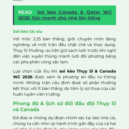
READ
Soi kèo Canada & Qatar WC
2026: Sức mạnh chủ nhà lên tiếng
Soi kèo tài xỉu
Với mốc 2.25 bàn thắng, giới chuyên môn đang
nghiêng về một trận đấu chặt chẽ và thực dụng.
Thụy Sĩ thường ưu tiên giữ sạch lưới trước khi nghĩ
đến việc xuyên thủng mành lưới đối phương bằng
các pha phản công sắc lẹm.
Lựa chọn cửa Xỉu khi
soi kèo Thụy Sĩ & Canada
WC 2026
được xem là phương án đầu tư thông
minh. Những trận cầu định đoạt số phận thường
kết thúc với ít bàn thắng do tâm lý sợ thua của các
huấn luyện viên trưởng.
Phong độ & lịch sử đối đầu đội Thụy Sĩ
và Canada
Để đưa ra những dự đoán chính xác tại
kèo nhà cái
,
chúng ta cần nhìn lại hành trình gần đây của cả hai