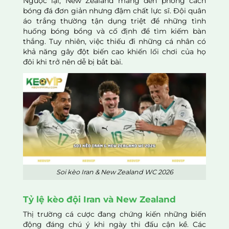
Ngược lại, New Zealand mang đến phong cách
bóng đá đơn giản nhưng đậm chất lực sĩ. Đội quân
áo trắng thường tận dụng triệt để những tình
huống bóng bổng và cố định để tìm kiếm bàn
thắng. Tuy nhiên, việc thiếu đi những cá nhân có
khả năng gây đột biến cao khiến lối chơi của họ
đôi khi trở nên dễ bị bắt bài.
Soi kèo Iran & New Zealand WC 2026
Tỷ lệ kèo đội Iran và New Zealand
Thị trường cá cược đang chứng kiến những biến
động đáng chú ý khi ngày thi đấu cận kề. Các