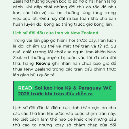
Zealand thường xuyên bộc lộ sơ hở ở hai hành lang
cánh. Khi gặp phải những đối thủ có tốc độ như
Iran, các hậu vệ của họ thường lúng túng trong
việc bọc lót. Điều này đặt ra bài toán khó cho ban
huấn luyện đội bóng áo trắng trước giờ bóng lăn.
Lịch sử đối đầu của Iran và New Zealand
Trong vài lần gặp gỡ hiếm hoi trước đây, Iran luôn
là đội chiếm ưu thế về mặt thế trận và tỷ số. Sự
quái chiêu trong lối chơi của người Iran khiến New
Zealand thường xuyên bị cuốn vào lối đá của đối
thủ. Trang
Keovip
ghi nhận Iran chưa bao giờ để
thua New Zealand trong các trận đấu chính thức
lẫn giao hữu quốc tế.
READ
Soi kèo Hoa Kỳ & Paraguay WC
2026 trước khi trận đấu diễn ra
Lịch sử đối đầu là điểm tựa tinh thần cực lớn cho
các cầu thủ Iran khi bước vào cuộc chạm trán này.
Họ biết cách làm thế nào để khắc chế những cầu
thủ cao to nhưng xoay sở chậm chạp của đối