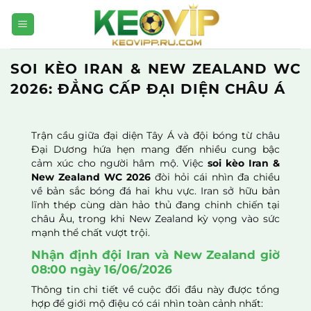
Bỏ
qua
×
nội
dung
SOI KÈO IRAN & NEW ZEALAND WC
2026: ĐẲNG CẤP ĐẠI DIỆN CHÂU Á
Trận cầu giữa đại diện Tây Á và đội bóng từ châu
Đại Dương hứa hẹn mang đến nhiều cung bậc
cảm xúc cho người hâm mộ. Việc
soi kèo Iran &
New Zealand WC 2026
đòi hỏi cái nhìn đa chiều
về bản sắc bóng đá hai khu vực. Iran sở hữu bản
lĩnh thép cùng dàn hảo thủ đang chinh chiến tại
châu Âu, trong khi New Zealand kỳ vọng vào sức
mạnh thể chất vượt trội.
Nhận định đội Iran và New Zealand giờ
08:00 ngày 16/06/2026
Thông tin chi tiết về cuộc đối đầu này được tổng
hợp để giới mộ điệu có cái nhìn toàn cảnh nhất: