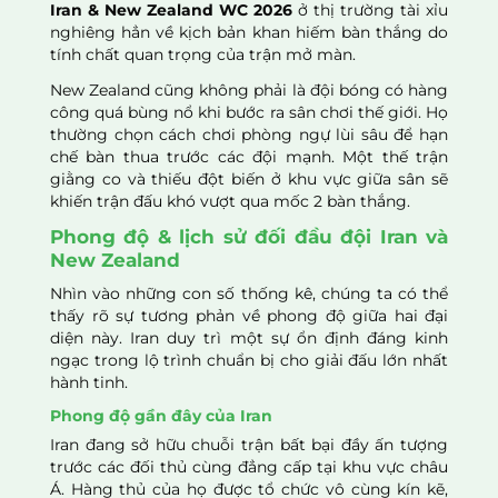
Iran & New Zealand WC 2026
ở thị trường tài xỉu
nghiêng hẳn về kịch bản khan hiếm bàn thắng do
tính chất quan trọng của trận mở màn.
New Zealand cũng không phải là đội bóng có hàng
công quá bùng nổ khi bước ra sân chơi thế giới. Họ
thường chọn cách chơi phòng ngự lùi sâu để hạn
chế bàn thua trước các đội mạnh. Một thế trận
giằng co và thiếu đột biến ở khu vực giữa sân sẽ
khiến trận đấu khó vượt qua mốc 2 bàn thắng.
Phong độ & lịch sử đối đầu đội Iran và
New Zealand
Nhìn vào những con số thống kê, chúng ta có thể
thấy rõ sự tương phản về phong độ giữa hai đại
diện này. Iran duy trì một sự ổn định đáng kinh
ngạc trong lộ trình chuẩn bị cho giải đấu lớn nhất
hành tinh.
Phong độ gần đây của Iran
Iran đang sở hữu chuỗi trận bất bại đầy ấn tượng
trước các đối thủ cùng đẳng cấp tại khu vực châu
Á. Hàng thủ của họ được tổ chức vô cùng kín kẽ,