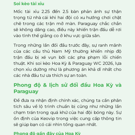
Soi kèo tài xỉu
Mốc tài xỉu 2.25 đến 2.5 bàn phản ánh sự thận
trọng từ nhà cái khi hai đội có xu hướng chơi chặt
chẽ trong các trận mở màn. Paraguay chắc chắn
sẽ không dâng cao, điều này khiến trận đấu dễ rơi
vào tình thế giằng co ở khu vực giữa sân.
Trong những lần đối đầu trước đây, sự ranh mãnh
của các cầu thủ Nam Mỹ thường khiến nhịp độ
trận đấu bị xé vụn bởi các pha phạm lỗi chiến
thuật. Khi soi kèo Hoa Kỳ & Paraguay WC 2026, lựa
chọn xỉu dường như là phương án khả dĩ nhất cho
các nhà đầu tư ưa thích sự an toàn.
Phong độ & lịch sử đối đầu Hoa Kỳ và
Paraguay
Để đưa ra nhận định chính xác, chúng ta cần phân
tích sâu về lộ trình chuẩn bị cũng như những lần
chạm trán trong quá khứ của hai đội bóng này. Sự
ổn định của Keovip trong việc cung cấp thông tin
sẽ giúp bạn có cái nhìn tổng quan nhất.
Phong độ gần đây của Hoa Kỳ