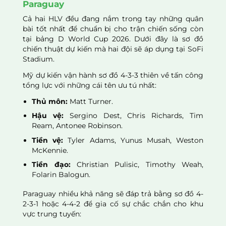
Paraguay
Cả hai HLV đều đang nắm trong tay những quân
bài tốt nhất để chuẩn bị cho trận chiến sống còn
tại bảng D World Cup 2026. Dưới đây là sơ đồ
chiến thuật dự kiến mà hai đội sẽ áp dụng tại SoFi
Stadium.
Mỹ dự kiến vận hành sơ đồ 4-3-3 thiên về tấn công
tổng lực với những cái tên ưu tú nhất:
Thủ môn:
Matt Turner.
Hậu vệ:
Sergino Dest, Chris Richards, Tim
Ream, Antonee Robinson.
Tiền vệ:
Tyler Adams, Yunus Musah, Weston
McKennie.
Tiền đạo:
Christian Pulisic, Timothy Weah,
Folarin Balogun.
Paraguay nhiều khả năng sẽ đáp trả bằng sơ đồ 4-
2-3-1 hoặc 4-4-2 để gia cố sự chắc chắn cho khu
vực trung tuyến: