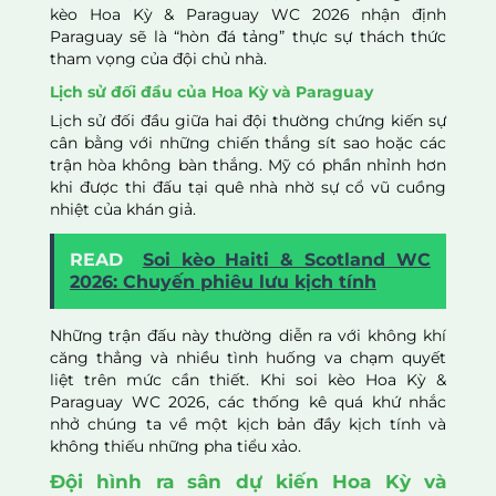
kèo Hoa Kỳ & Paraguay WC 2026 nhận định
Paraguay sẽ là “hòn đá tảng” thực sự thách thức
tham vọng của đội chủ nhà.
Lịch sử đối đầu của Hoa Kỳ và Paraguay
Lịch sử đối đầu giữa hai đội thường chứng kiến sự
cân bằng với những chiến thắng sít sao hoặc các
trận hòa không bàn thắng. Mỹ có phần nhỉnh hơn
khi được thi đấu tại quê nhà nhờ sự cổ vũ cuồng
nhiệt của khán giả.
READ
Soi kèo Haiti & Scotland WC
2026: Chuyến phiêu lưu kịch tính
Những trận đấu này thường diễn ra với không khí
căng thẳng và nhiều tình huống va chạm quyết
liệt trên mức cần thiết. Khi soi kèo Hoa Kỳ &
Paraguay WC 2026, các thống kê quá khứ nhắc
nhở chúng ta về một kịch bản đầy kịch tính và
không thiếu những pha tiểu xảo.
Đội hình ra sân dự kiến Hoa Kỳ và