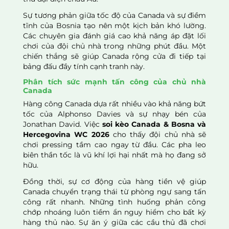
Sự tương phản giữa tốc độ của Canada và sự điềm
tĩnh của Bosnia tạo nên một kịch bản khó lường.
Các chuyên gia đánh giá cao khả năng áp đặt lối
chơi của đội chủ nhà trong những phút đầu. Một
chiến thắng sẽ giúp Canada rộng cửa đi tiếp tại
bảng đấu đầy tính cạnh tranh này.
Phân tích sức mạnh tấn công của chủ nhà
Canada
Hàng công Canada dựa rất nhiều vào khả năng bứt
tốc của Alphonso Davies và sự nhạy bén của
Jonathan David. Việc
soi kèo Canada & Bosna và
Hercegovina WC 2026
cho thấy đội chủ nhà sẽ
chơi pressing tầm cao ngay từ đầu. Các pha leo
biên thần tốc là vũ khí lợi hại nhất mà họ đang sở
hữu.
Đồng thời, sự cơ động của hàng tiền vệ giúp
Canada chuyển trạng thái từ phòng ngự sang tấn
công rất nhanh. Những tình huống phản công
chớp nhoáng luôn tiềm ẩn nguy hiểm cho bất kỳ
hàng thủ nào. Sự ăn ý giữa các cầu thủ đã chơi