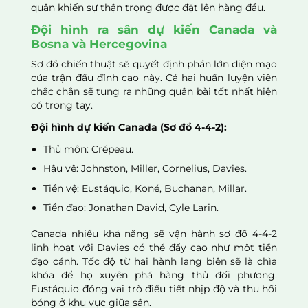
quân khiến sự thận trọng được đặt lên hàng đầu.
Đội hình ra sân dự kiến Canada và
Bosna và Hercegovina
Sơ đồ chiến thuật sẽ quyết định phần lớn diện mạo
của trận đấu đỉnh cao này. Cả hai huấn luyện viên
chắc chắn sẽ tung ra những quân bài tốt nhất hiện
có trong tay.
Đội hình dự kiến Canada (Sơ đồ 4-4-2):
Thủ môn: Crépeau.
Hậu vệ: Johnston, Miller, Cornelius, Davies.
Tiền vệ: Eustáquio, Koné, Buchanan, Millar.
Tiền đạo: Jonathan David, Cyle Larin.
Canada nhiều khả năng sẽ vận hành sơ đồ 4-4-2
linh hoạt với Davies có thể đẩy cao như một tiền
đạo cánh. Tốc độ từ hai hành lang biên sẽ là chìa
khóa để họ xuyên phá hàng thủ đối phương.
Eustáquio đóng vai trò điều tiết nhịp độ và thu hồi
bóng ở khu vực giữa sân.