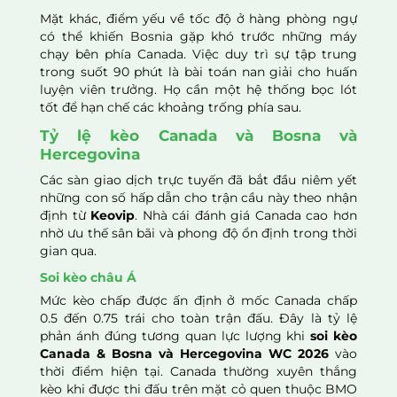
Mặt khác, điểm yếu về tốc độ ở hàng phòng ngự
có thể khiến Bosnia gặp khó trước những máy
chạy bên phía Canada. Việc duy trì sự tập trung
trong suốt 90 phút là bài toán nan giải cho huấn
luyện viên trưởng. Họ cần một hệ thống bọc lót
tốt để hạn chế các khoảng trống phía sau.
Tỷ lệ kèo Canada và Bosna và
Hercegovina
Các sàn giao dịch trực tuyến đã bắt đầu niêm yết
những con số hấp dẫn cho trận cầu này theo nhận
định từ
Keovip
. Nhà cái đánh giá Canada cao hơn
nhờ ưu thế sân bãi và phong độ ổn định trong thời
gian qua.
Soi kèo châu Á
Mức kèo chấp được ấn định ở mốc Canada chấp
0.5 đến 0.75 trái cho toàn trận đấu. Đây là tỷ lệ
phản ánh đúng tương quan lực lượng khi
soi kèo
Canada & Bosna và Hercegovina WC 2026
vào
thời điểm hiện tại. Canada thường xuyên thắng
kèo khi được thi đấu trên mặt cỏ quen thuộc BMO