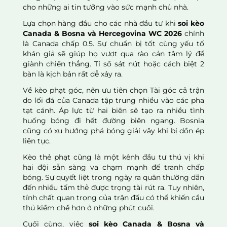
cho những ai tin tưởng vào sức mạnh chủ nhà.
Lựa chọn hàng đầu cho các nhà đầu tư khi
soi kèo
Canada & Bosna và Hercegovina WC 2026
chính
là Canada chấp 0.5. Sự chuẩn bị tốt cùng yếu tố
khán giả sẽ giúp họ vượt qua rào cản tâm lý để
giành chiến thắng. Tỉ số sát nút hoặc cách biệt 2
bàn là kịch bản rất dễ xảy ra.
Về kèo phạt góc, nên ưu tiên chọn Tài góc cả trận
do lối đá của Canada tập trung nhiều vào các pha
tạt cánh. Áp lực từ hai biên sẽ tạo ra nhiều tình
huống bóng đi hết đường biên ngang. Bosnia
cũng có xu hướng phá bóng giải vây khi bị dồn ép
liên tục.
Kèo thẻ phạt cũng là một kênh đầu tư thú vị khi
hai đội sẵn sàng va chạm mạnh để tranh chấp
bóng. Sự quyết liệt trong ngày ra quân thường dẫn
đến nhiều tấm thẻ được trọng tài rút ra. Tuy nhiên,
tính chất quan trọng của trận đấu có thể khiến cầu
thủ kiềm chế hơn ở những phút cuối.
Cuối cùng, việc
soi kèo Canada & Bosna và