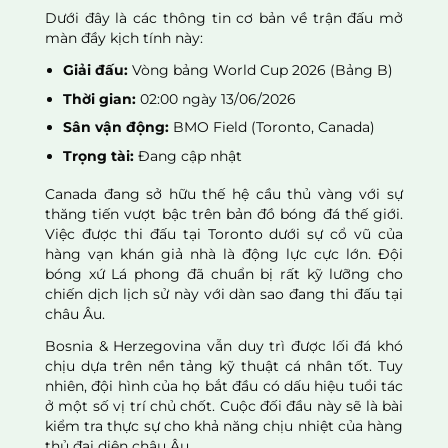
Dưới đây là các thông tin cơ bản về trận đấu mở
màn đầy kịch tính này:
Giải đấu:
Vòng bảng World Cup 2026 (Bảng B)
Thời gian:
02:00 ngày 13/06/2026
Sân vận động:
BMO Field (Toronto, Canada)
Trọng tài:
Đang cập nhật
Canada đang sở hữu thế hệ cầu thủ vàng với sự
thăng tiến vượt bậc trên bản đồ bóng đá thế giới.
Việc được thi đấu tại Toronto dưới sự cổ vũ của
hàng vạn khán giả nhà là động lực cực lớn. Đội
bóng xứ Lá phong đã chuẩn bị rất kỹ lưỡng cho
chiến dịch lịch sử này với dàn sao đang thi đấu tại
châu Âu.
Bosnia & Herzegovina vẫn duy trì được lối đá khó
chịu dựa trên nền tảng kỹ thuật cá nhân tốt. Tuy
nhiên, đội hình của họ bắt đầu có dấu hiệu tuổi tác
ở một số vị trí chủ chốt. Cuộc đối đầu này sẽ là bài
kiểm tra thực sự cho khả năng chịu nhiệt của hàng
thủ đại diện châu Âu.