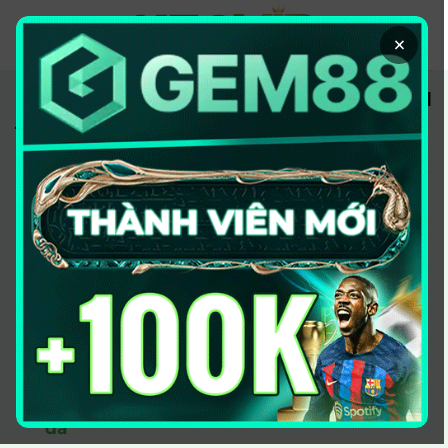
Bỏ
qua
×
nội
dung
KÈO CHẤP 0.5 LÀ GÌ? KINH NGHIỆM
ĐÁNH KÈO NỬA TRÁI BẤT BẠI
Thị trường cá cược trực tuyến luôn biến động với
hàng loạt loại hình đặt cược đa dạng, trong đó
kèo
chấp 0.5
luôn giữ vị thế là một trong những lựa
chọn yêu thích nhất của cộng đồng cược thủ. Tại
chuyên trang KEOVIP, chúng tôi nhận thấy sức hút
của loại hình này đến từ sự kịch tính khi không có
kết quả hòa kèo, buộc người chơi phải đưa ra quyết
định dứt khoát. Việc hiểu rõ bản chất của
kèo
giúp
bạn tối ưu hóa lợi nhuận và giảm thiểu rủi ro khi
tham gia dự đoán các trận cầu kịch tính.
Khái niệm về kèo chấp 0.5 trong bóng
đá