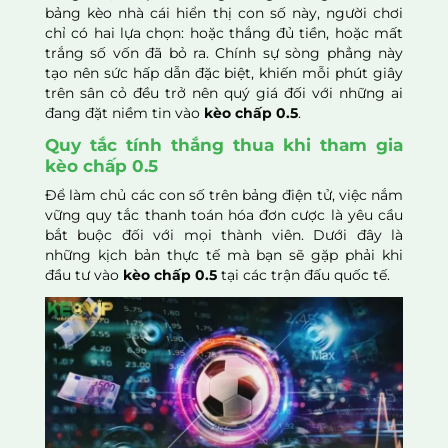
bảng kèo nhà cái hiển thị con số này, người chơi
chỉ có hai lựa chọn: hoặc thắng đủ tiền, hoặc mất
trắng số vốn đã bỏ ra. Chính sự sòng phẳng này
tạo nên sức hấp dẫn đặc biệt, khiến mỗi phút giây
trên sân cỏ đều trở nên quý giá đối với những ai
đang đặt niềm tin vào
kèo chấp 0.5
.
Quy tắc tính thắng thua khi tham gia
kèo chấp 0.5
Để làm chủ các con số trên bảng điện tử, việc nắm
vững quy tắc thanh toán hóa đơn cược là yêu cầu
bắt buộc đối với mọi thành viên. Dưới đây là
những kịch bản thực tế mà bạn sẽ gặp phải khi
đầu tư vào
kèo chấp 0.5
tại các trận đấu quốc tế.